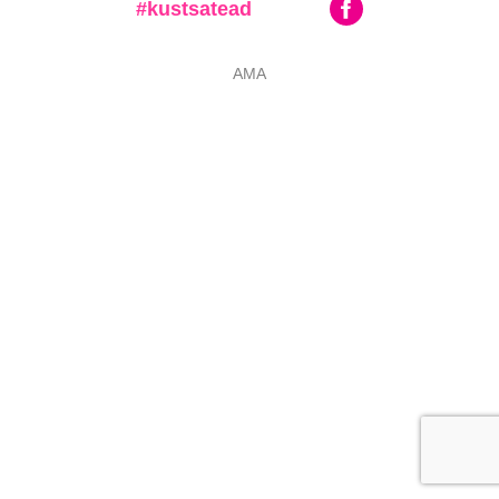
#kustsatead
AMA